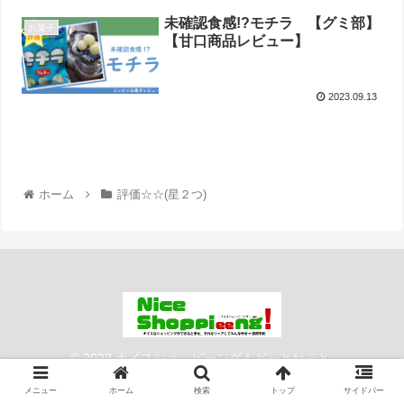
未確認食感!?モチラ 【グミ部】
お菓子
【甘口商品レビュー】
2023.09.13
ホーム
評価☆☆(星２つ)
© 2022 ナイスショッピーング！どっとねっと.
メニュー
ホーム
検索
トップ
サイドバー