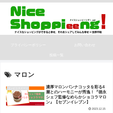
プライバシーポリシー
お問い合わせ
投稿一覧
マロン
濃厚マロンパンナコッタを彩る4
コンビニスイーツ
層とのハーモニーが秀逸！『徳永
シェフ監修なめらかショコラマロ
ン』【セブンイレブン】
2023.12.15