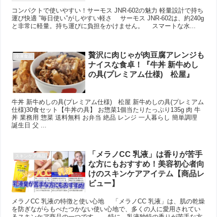
コンパクトで使いやすい！サーモス JNR-602の魅力 軽量設計で持ち
運び快適 ”毎日使い”がしやすい軽さ サーモス JNR-602は、約240g
と非常に軽量。持ち運びに負担をかけません。 スマートな水...
贅沢に肉じゃが肉豆腐アレンジも
冷凍食品
ナイスな食卓！『牛丼 新牛めし
の具(プレミアム仕様) 松屋』
牛丼 新牛めしの具(プレミアム仕様) 松屋 新牛めしの具(プレミアム
仕様)30食セット【牛丼の具】 お惣菜1個当たりたっぷり135g 肉 牛
丼 業務用 惣菜 送料無料 お弁当 絶品 レンジ 一人暮らし 簡単調理
誕生日 父 ...
「メラノCC 乳液」は香りが苦手
スキンケア商品
な方にもおすすめ！美容初心者向
けのスキンケアアイテム【商品レ
ビュー】
メラノCC 乳液の特徴と使い心地 「メラノCC 乳液」は、肌の乾燥
を防ぎながらもべたつかない使い心地で、多くの人に愛用されてい
るスキンケア商品の一つです。 特に、乳液独特の香りが苦手な方