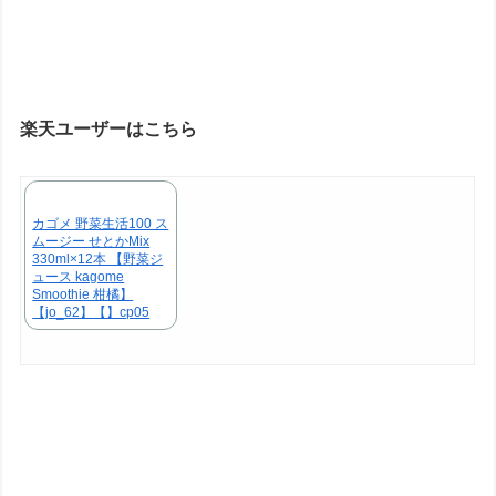
楽天ユーザーはこちら
カゴメ 野菜生活100 ス
ムージー せとかMix
330ml×12本 【野菜ジ
ュース kagome
Smoothie 柑橘】
【jo_62】【】cp05