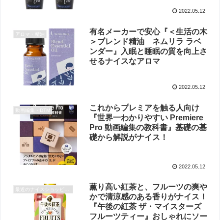
2022.05.12
有名メーカーで安心『＜生活の木
アロマ・精油
＞ブレンド精油 ネムリラ ラベ
ンダー』入眠と睡眠の質を向上さ
せるナイスなアロマ
2022.05.12
これからプレミアを触る人向け
動画編集・DTM
『世界一わかりやすい Premiere
Pro 動画編集の教科書』基礎の基
礎から解説がナイス！
2022.05.12
薫り高い紅茶と、フルーツの爽や
最近のナイスショッピング
かで清涼感のある香りがナイス！
『午後の紅茶 ザ・マイスターズ
フルーツティー』おしゃれにソー