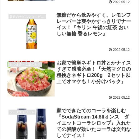
2022.05.12
無糖だから飲みやすく、レモンフ
最近のナイスショッピング
レーバーは爽やかすっきりでナー
イス！『キリン 午後の紅茶 おい
しい無糖 香るレモン』
2022.05.12
お家で簡単ネギトロ丼とかナイス
おつまみ・ご飯のお供
すぎて感涙必至！『天然マグロの
粗挽きネギトロ200g 2セット以
上でオマケも！小分けパック』
2022.05.12
家でできたてのコーラを楽しむ
ソーダストリーム
『SodaStream 14.8flオンス ダ
イエットコーラシロップ』入れた
ての炭酸が効いたコーラは文句な
しでナイス！