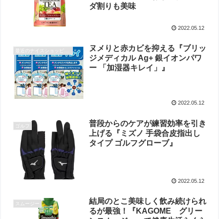
ダ割りも美味
2022.05.12
ヌメりと赤カビを抑える『ブリッ
最近のナイスショッピング
ジメディカル Ag+ 銀イオンパワ
ー 「加湿器キレイ」』
2022.05.12
普段からのケアが練習効率を引き
ゴルフ
上げる『ミズノ 手袋合皮指出し
タイプ ゴルフグローブ』
2022.05.12
結局のとこ美味しく飲み続けられ
スムージー
るが最強！『KAGOME グリー