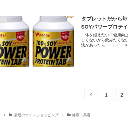
タブレットだから毎日
イン
SOYパワープロテ
体を鍛えたい！健康向上
しくないから飲みたくな
法があったら･･･！！ そ
1
2
ム
最近のナイスショッピング
健康・美容