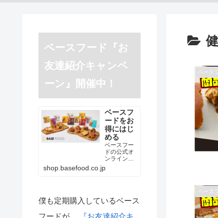
ベースフード『お
友達紹介キャンペ
ベース
ーン』開催中！
ベースフ
ードをお
得にはじ
める
ベースフー
ドの公式オ
ンラインシ
ョップ。完
shop.basefood.co.jp
全栄養の
BASE
PASTA（ベ
ベース
ースパス
タ）、BASE
僕も定期購入しているベース
BREAD（ベ
ースブレッ
フードが、
『お友達紹介キ