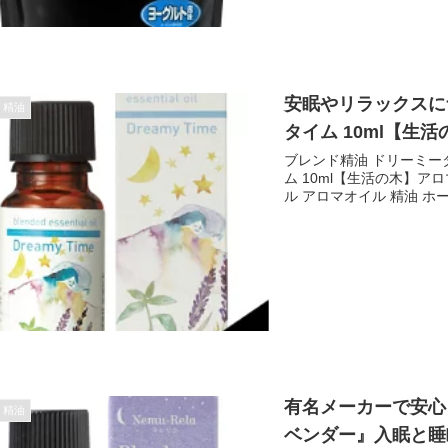
安眠やリラックスに
・精油
タイム 10ml【生
ブレンド精油 ドリーミータ
ム 10ml【生活の木】ア
ル アロマオイル 精油 ホー
有名メーカーで安心
・精油
ベンダー』入眠と睡