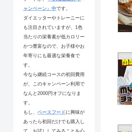
ド）を好評
発売中。お
ャンペーン』中
です。
得なスター
トセットも
ダイエッターやトレーニーに
ご用意。
も注目されていますが、1色
当たりの栄養素が低カロリー
かつ豊富なので、お子様やお
年寄りにも最適な栄養食で
プロテ
す。
今なら継続コースの初回費用
が、このキャンペーン利用で
なんと2000円オフになりま
す。
もし、
ベースフード
に興味が
あったら初回だけでも購入し
プロテ
て、お試ししてみることを心