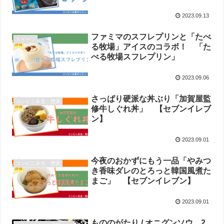
2023.09.13
ファミマのスフレプリンと「たべ
スイーツ
る牧場」アイスのコラボ！ 「た
べる牧場スフレプリン」
2023.09.06
さっぱり硬派な丼ぶり「加賀屋監
コンビニ弁当・惣菜
修牛しぐれ丼」 【セブンイレブ
ン】
2023.09.01
今夜のおかずにもう一品「やみつ
コンビニ弁当・惣菜
き香味ダレのとろっと韓国風煮た
まご」 【セブンイレブン】
2023.09.01
もののがたり / オニグンソウ 2